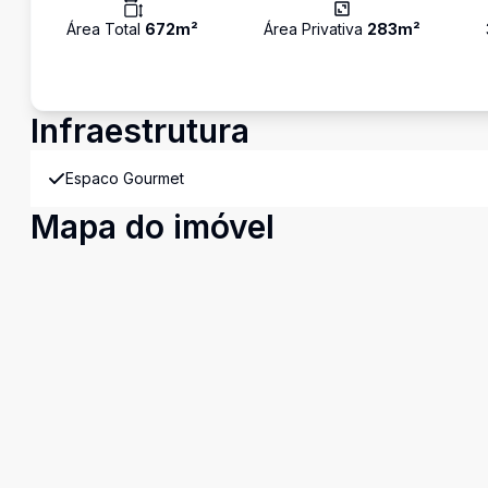
Área Total
672
m²
Área Privativa
283
m²
Infraestrutura
Espaco Gourmet
Mapa do imóvel