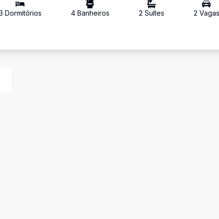
3
Dormitório
s
4
Banheiro
s
2
Suíte
s
2
Vaga