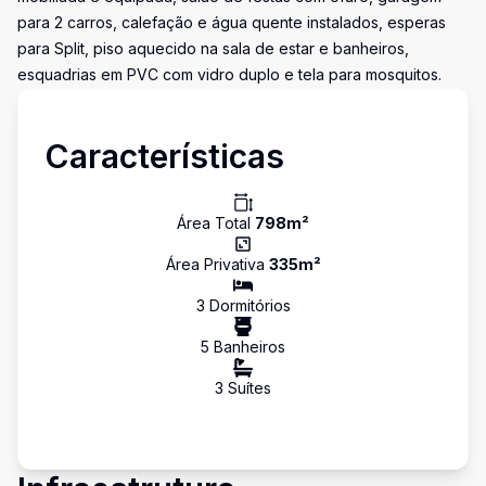
para 2 carros, calefação e água quente instalados, esperas
para Split, piso aquecido na sala de estar e banheiros,
esquadrias em PVC com vidro duplo e tela para mosquitos.
Características
Área Total
798
m²
Área Privativa
335
m²
3
Dormitório
s
5
Banheiro
s
3
Suíte
s