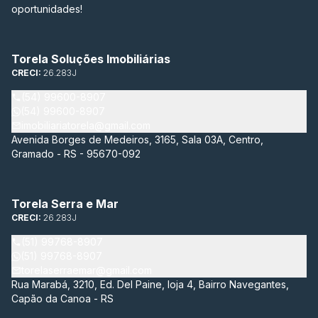
oportunidades!
Torela Soluções Imobiliárias
CRECI:
26.283J
(54) 99600-8907
(54) 99600-8907
imobiliariatorela@gmail.com
Avenida Borges de Medeiros, 3165, Sala 03A, Centro,
Gramado - RS - 95670-092
Torela Serra e Mar
CRECI:
26.283J
(51) 99768-8907
(51) 99768-8907
torelaserraemar@gmail.com
Rua Marabá, 3210, Ed. Del Paine, loja 4, Bairro Navegantes,
Capão da Canoa - RS