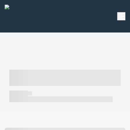
----- ----- -- ------ ---- ---- -- ----- -----
----- --- ------
----- -----
----- ----- -- ------ ---- ---- -- ----- ----- ----- --- ------