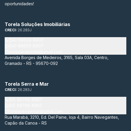
oportunidades!
Torela Soluções Imobiliárias
CRECI:
26.283J
(54) 99600-8907
(54) 99600-8907
imobiliariatorela@gmail.com
Avenida Borges de Medeiros, 3165, Sala 03A, Centro,
Gramado - RS - 95670-092
Torela Serra e Mar
CRECI:
26.283J
(51) 99768-8907
(51) 99768-8907
torelaserraemar@gmail.com
Rua Marabá, 3210, Ed. Del Paine, loja 4, Bairro Navegantes,
Capão da Canoa - RS