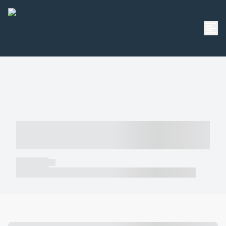
----- ----- -- ------ ---- ---- -- ----- -----
----- --- ------
----- -----
----- ----- -- ------ ---- ---- -- ----- ----- ----- --- ------