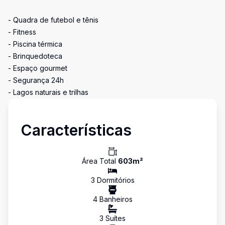
- Quadra de futebol e tênis
- Fitness
- Piscina térmica
- Brinquedoteca
- Espaço gourmet
- Segurança 24h
- Lagos naturais e trilhas
Características
Área Total
603
m²
3
Dormitório
s
4
Banheiro
s
3
Suíte
s