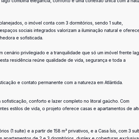
te lago combina elegância, conforto e uma conexão única com a nat
nejados, o imóvel conta com 3 dormitórios, sendo 1 suíte,
 espaços sociais integrados valorizam a iluminação natural e ofere
hedora e sofisticada.
 cenário privilegiado e a tranquilidade que só um imóvel frente la
 esta residência reúne qualidade de vida, segurança e toda a
ticação e contato permanente com a natureza em Atlântida.
fisticação, conforto e lazer completo no litoral gaúcho. Com
tes estilos de vida, o projeto oferece casas e apartamentos de alt
s (1 suíte) e a partir de 158 m² privativos, e a Casa Ísis, com 3 suí
com apartamentos de 2 e 3 dormitórios, duplex e coberturas exclusiva