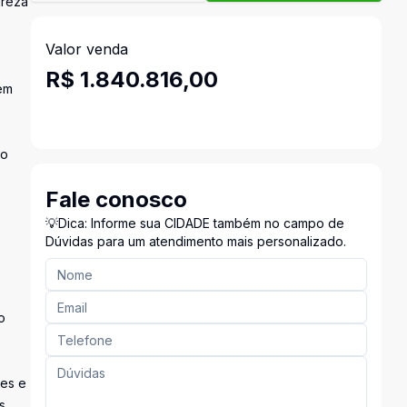
ureza
Valor venda
R$ 1.840.816,00
cem
go
Fale conosco
💡Dica: Informe sua CIDADE também no campo de
Dúvidas para um atendimento mais personalizado.
o
tes e
s,