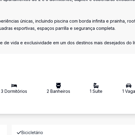
riências únicas, incluindo piscina com borda infinita e prainha, roo
uadras esportivas, espaços parrilla e segurança completa.
de de vida e exclusividade em um dos destinos mais desejados do li
3
Dormitório
s
2
Banheiro
s
1
Suíte
1
Vag
Bicicletário