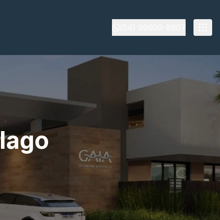
(54) 99600-8907
lago