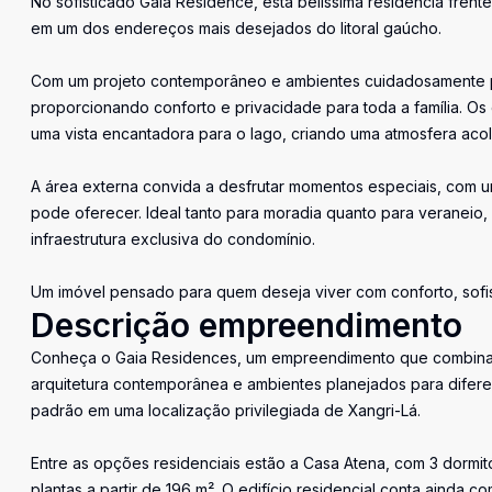
No sofisticado Gaia Residence, esta belíssima residência fren
em um dos endereços mais desejados do litoral gaúcho.
Com um projeto contemporâneo e ambientes cuidadosamente pla
proporcionando conforto e privacidade para toda a família. Os
uma vista encantadora para o lago, criando uma atmosfera acol
A área externa convida a desfrutar momentos especiais, com um
pode oferecer. Ideal tanto para moradia quanto para veraneio,
infraestrutura exclusiva do condomínio.
Um imóvel pensado para quem deseja viver com conforto, sofis
Descrição empreendimento
Conheça o Gaia Residences, um empreendimento que combina so
arquitetura contemporânea e ambientes planejados para diferen
padrão em uma localização privilegiada de Xangri-Lá.
Entre as opções residenciais estão a Casa Atena, com 3 dormitório
plantas a partir de 196 m². O edifício residencial conta ainda 