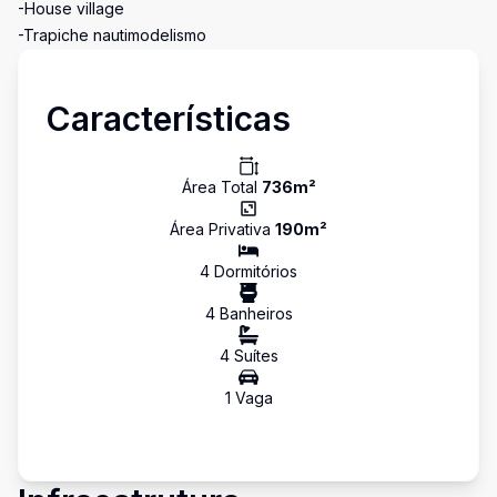
-House village
-Trapiche nautimodelismo
Características
Área Total
736
m²
Área Privativa
190
m²
4
Dormitório
s
4
Banheiro
s
4
Suíte
s
1
Vaga