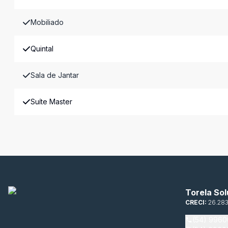
Mobiliado
Quintal
Sala de Jantar
Suíte Master
Torela Sol
CRECI:
26.28
(54) 996