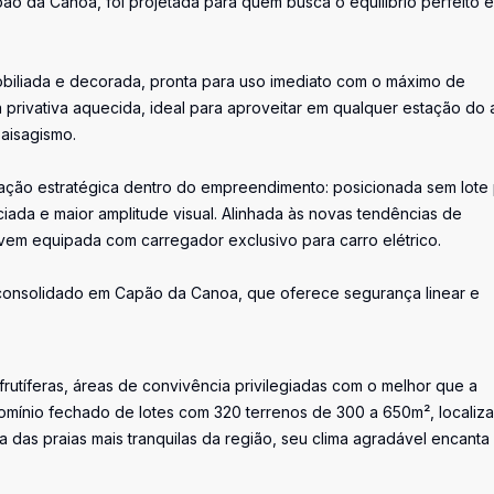
ão da Canoa, foi projetada para quem busca o equilíbrio perfeito e
obiliada e decorada, pronta para uso imediato com o máximo de
a privativa aquecida, ideal para aproveitar em qualquer estação do 
paisagismo.
zação estratégica dentro do empreendimento: posicionada sem lote
ciada e maior amplitude visual. Alinhada às novas tendências de
 vem equipada com carregador exclusivo para carro elétrico.
consolidado em Capão da Canoa, que oferece segurança linear e
utíferas, áreas de convivência privilegiadas com o melhor que a
omínio fechado de lotes com 320 terrenos de 300 a 650m², localiz
 das praias mais tranquilas da região, seu clima agradável encanta