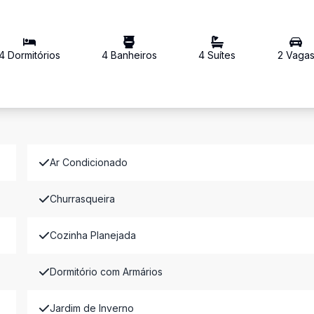
4
Dormitório
s
4
Banheiro
s
4
Suíte
s
2
Vaga
Ar Condicionado
Churrasqueira
Cozinha Planejada
Dormitório com Armários
Jardim de Inverno