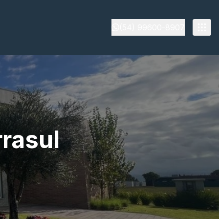
(54) 99600-8907
rasul