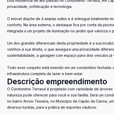
Esta residência de alto padrão no Condomínio Terrasul, em Cap
privacidade, sofisticação e tecnologia.
O imóvel dispõe de 4 amplas suítes e é entregue totalmente m
conforto. Na área externa, o destaque fica por conta da piscin
integrada a um projeto de iluminação no jardim que valoriza o 
Um dos grandes diferenciais desta propriedade é a sua locali
vizinhos à sua direita, o que assegura uma privacidade diferen
sustentabilidade, a garagem com espaço para dois veículos já
Todo esse conjunto está inserido em um condomínio fechado 
infraestrutura completa de lazer e bem-estar.
Descrição empreendimento
O Condomínio Terrasul é projetado com variedade de árvores fr
natureza pode oferecer para você e sua família. Será um cond
no bairro Arroio Teixeira, no Município de Capão da Canoa, uma
diversos turistas, para a prática de esportes náuticos.