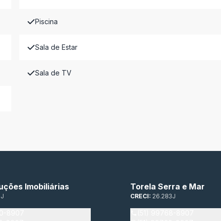
Piscina
Sala de Estar
Sala de TV
uções Imobiliárias
Torela Serra e Mar
3J
CRECI:
26.283J
00-8907
(51) 99768-8907