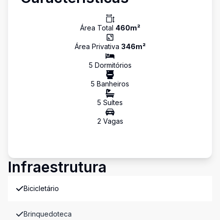
Área Total
460
m²
Área Privativa
346
m²
5
Dormitório
s
5
Banheiro
s
5
Suíte
s
2
Vaga
s
Infraestrutura
Bicicletário
Brinquedoteca