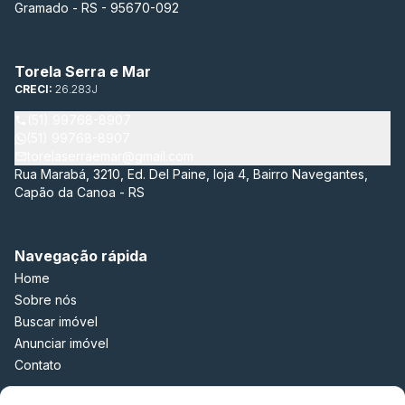
Gramado - RS - 95670-092
Torela Serra e Mar
CRECI:
26.283J
(51) 99768-8907
(51) 99768-8907
torelaserraemar@gmail.com
Rua Marabá, 3210, Ed. Del Paine, loja 4, Bairro Navegantes,
Capão da Canoa - RS
Navegação rápida
Home
Sobre nós
Buscar imóvel
Anunciar imóvel
Contato