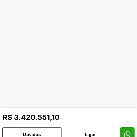
R$ 3.420.551,10
Imóveis semelhantes
Confira imóveis semelhantes
Dúvidas
Ligar