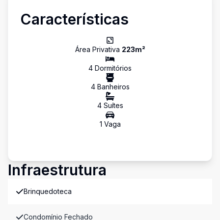
Características
Área Privativa
223
m²
4
Dormitório
s
4
Banheiro
s
4
Suíte
s
1
Vaga
Infraestrutura
Brinquedoteca
Condomínio Fechado