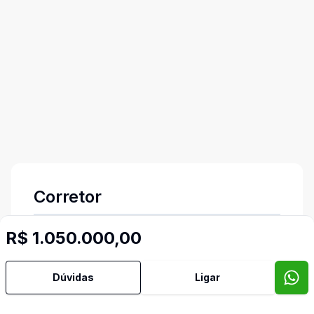
Corretor
R$ 1.050.000,00
Torela Soluções Imobiliárias
Daniela Reichembach
Dúvidas
Ligar
62.367F
(54) 99645-8907