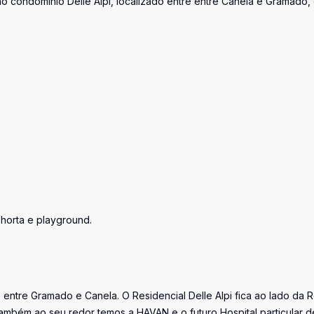
no condomínio Delle Alpi, localizado entre entre Canela e Gramado,
 horta e playground.
a entre Gramado e Canela. O Residencial Delle Alpi fica ao lado da 
mbém ao seu redor temos a HAVAN e o futuro Hospital particular d