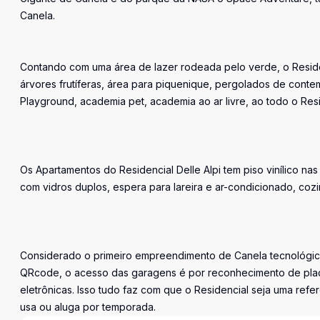
Canela.
Contando com uma área de lazer rodeada pelo verde, o Residenc
árvores frutíferas, área para piquenique, pergolados de contemp
Playground, academia pet, academia ao ar livre, ao todo o Re
Os Apartamentos do Residencial Delle Alpi tem piso vinílico n
com vidros duplos, espera para lareira e ar-condicionado, coz
Considerado o primeiro empreendimento de Canela tecnológic
QRcode, o acesso das garagens é por reconhecimento de plac
eletrônicas. Isso tudo faz com que o Residencial seja uma re
usa ou aluga por temporada.