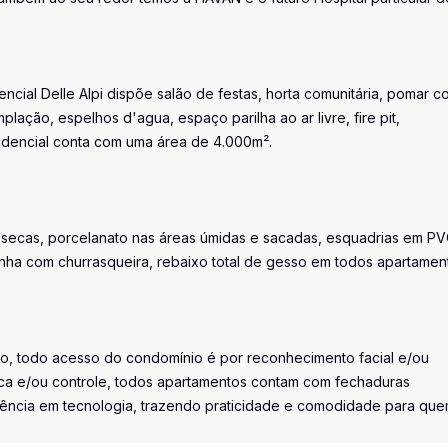
ial Delle Alpi dispõe salão de festas, horta comunitária, pomar c
lação, espelhos d'agua, espaço parilha ao ar livre, fire pit,
sidencial conta com uma área de 4.000m².
as secas, porcelanato nas áreas úmidas e sacadas, esquadrias em P
inha com churrasqueira, rebaixo total de gesso em todos apartamen
o, todo acesso do condomínio é por reconhecimento facial e/ou
a e/ou controle, todos apartamentos contam com fechaduras
ferência em tecnologia, trazendo praticidade e comodidade para qu