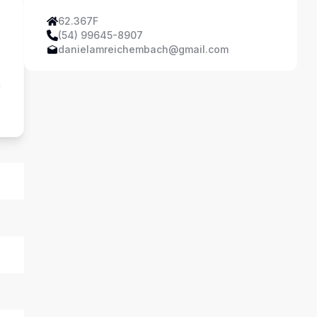
62.367F
(54) 99645-8907
danielamreichembach@gmail.com
a