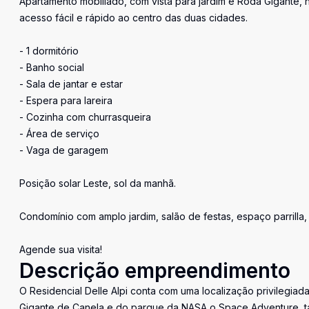
Apartamento mobiliado, com vista para jardim e Roda Gigante, 
acesso fácil e rápido ao centro das duas cidades.
- 1 dormitório
- Banho social
- Sala de jantar e estar
- Espera para lareira
- Cozinha com churrasqueira
- Área de serviço
- Vaga de garagem
Posição solar Leste, sol da manhã.
Condomínio com amplo jardim, salão de festas, espaço parrilla,
Agende sua visita!
Descrição empreendimento
O Residencial Delle Alpi conta com uma localização privilegiad
Gigante de Canela e do parque da NASA o Space Adventure, ta