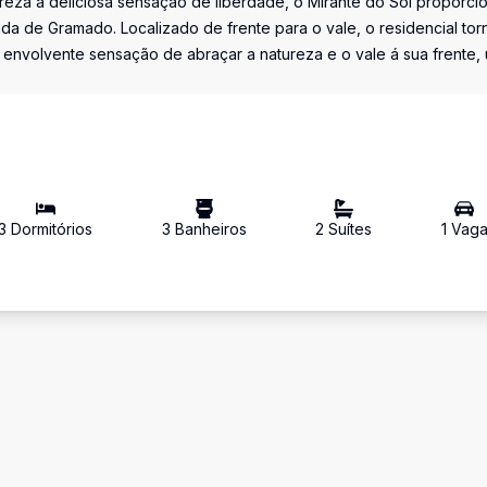
ureza á deliciosa sensação de liberdade, o Mirante do Sol proporci
a de Gramado. Localizado de frente para o vale, o residencial tor
 a envolvente sensação de abraçar a natureza e o vale á sua frente,
3
Dormitório
s
3
Banheiro
s
2
Suíte
s
1
Vag