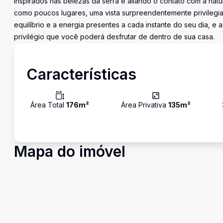
Inspirados nas belezas da serra e aliando o contato com a nat
como poucos lugares, uma vista surpreendentemente privilegiad
equilíbrio e a energia presentes a cada instante do seu dia, e
privilégio que você poderá desfrutar de dentro de sua casa.
Características
Área Total
176
m²
Área Privativa
135
m²
Mapa do imóvel