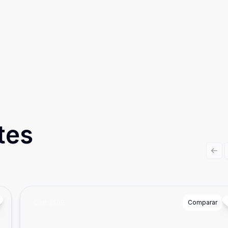
tes
Prev
Cód:
2569
Comparar