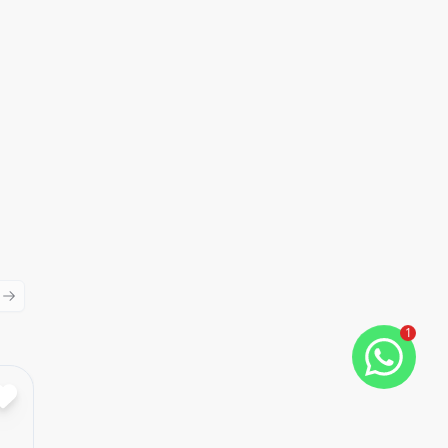
ious slide
Next slide
1
Cód:
93
Comparar