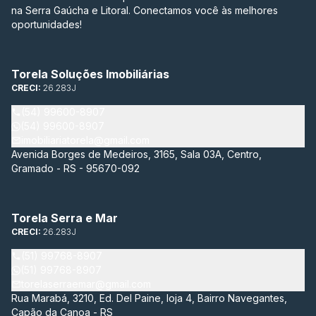
na Serra Gaúcha e Litoral. Conectamos você às melhores
oportunidades!
Torela Soluções Imobiliárias
CRECI:
26.283J
(54) 99600-8907
(54) 99600-8907
imobiliariatorela@gmail.com
Avenida Borges de Medeiros, 3165, Sala 03A, Centro,
Gramado - RS - 95670-092
Torela Serra e Mar
CRECI:
26.283J
(51) 99768-8907
(51) 99768-8907
torelaserraemar@gmail.com
Rua Marabá, 3210, Ed. Del Paine, loja 4, Bairro Navegantes,
Capão da Canoa - RS