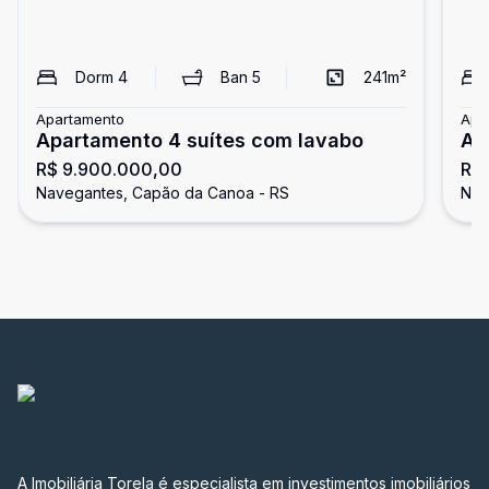
Dorm
4
Ban
5
241
m²
Apartamento
Apa
Apartamento 4 suítes com lavabo
Ap
R$ 9.900.000,00
R$ 
su
Navegantes, Capão da Canoa - RS
Nav
A Imobiliária Torela é especialista em investimentos imobiliários