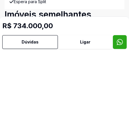
Espera para Split
Imóveis semelhantes
Confira imóveis semelhantes
R$ 734.000,00
Dúvidas
Ligar
Cód:
1959
Comparar
Có