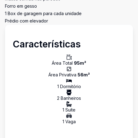
Forro em gesso
1 Box de garagem para cada unidade
Prédio com elevador
Características
Área Total
95
m²
Área Privativa
56
m²
1
Dormitório
2
Banheiro
s
1
Suíte
1
Vaga