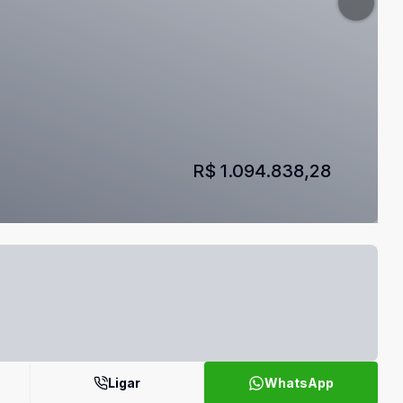
R$ 1.094.838,28
Ligar
WhatsApp