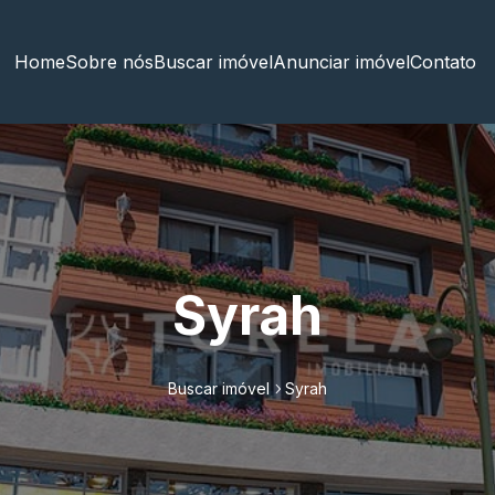
Home
Sobre nós
Buscar imóvel
Anunciar imóvel
Contato
Syrah
Buscar imóvel
Syrah