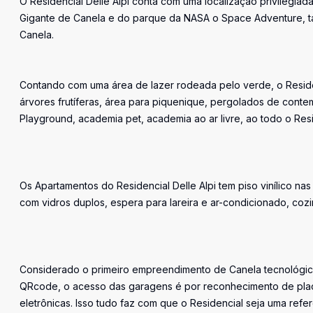
O Residencial Delle Alpi conta com uma localização privilegiad
Gigante de Canela e do parque da NASA o Space Adventure, ta
Canela.
Contando com uma área de lazer rodeada pelo verde, o Residenc
árvores frutíferas, área para piquenique, pergolados de contemp
Playground, academia pet, academia ao ar livre, ao todo o Re
Os Apartamentos do Residencial Delle Alpi tem piso vinílico n
com vidros duplos, espera para lareira e ar-condicionado, coz
Considerado o primeiro empreendimento de Canela tecnológic
QRcode, o acesso das garagens é por reconhecimento de plac
eletrônicas. Isso tudo faz com que o Residencial seja uma re