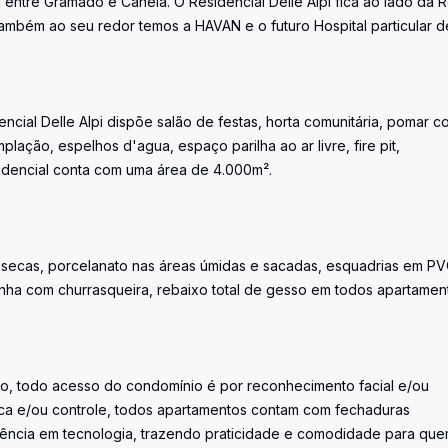
a entre Gramado e Canela. O Residencial Delle Alpi fica ao lado da 
mbém ao seu redor temos a HAVAN e o futuro Hospital particular d
ial Delle Alpi dispõe salão de festas, horta comunitária, pomar c
lação, espelhos d'agua, espaço parilha ao ar livre, fire pit,
sidencial conta com uma área de 4.000m².
as secas, porcelanato nas áreas úmidas e sacadas, esquadrias em P
inha com churrasqueira, rebaixo total de gesso em todos apartamen
o, todo acesso do condomínio é por reconhecimento facial e/ou
a e/ou controle, todos apartamentos contam com fechaduras
ferência em tecnologia, trazendo praticidade e comodidade para qu