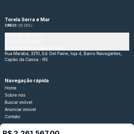
Torela Serra e Mar
CRECI:
26.283J
(51) 99768-8907
(51) 99768-8907
torelaserraemar@gmail.com
Rua Marabá, 3210, Ed. Del Paine, loja 4, Bairro Navegantes,
Capão da Canoa - RS
Navegação rápida
Home
Sobre nós
Buscar imóvel
Anunciar imóvel
Contato
R$ 2.261.567,00