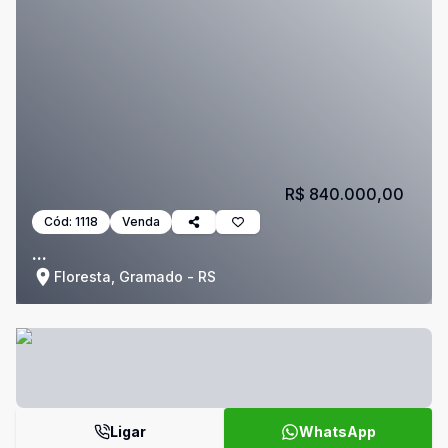
R$ 840.000,00
Cód:
1118
Venda
...
Floresta, Gramado - RS
Ligar
WhatsApp