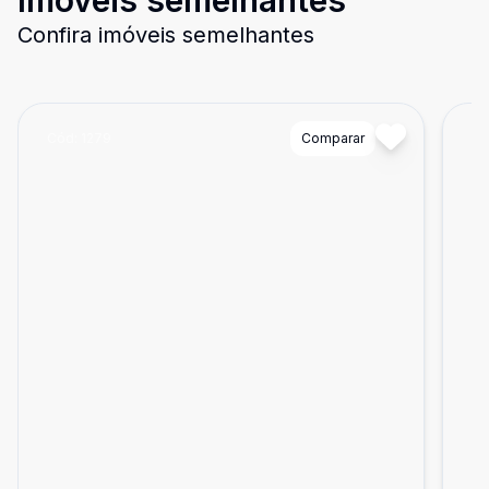
Imóveis semelhantes
Confira imóveis semelhantes
Cód:
1279
Comparar
Có