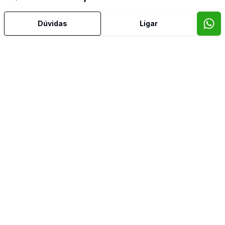
Dúvidas
Ligar
Corretor
Torela Soluções Imobiliárias
Daniela Reichembach