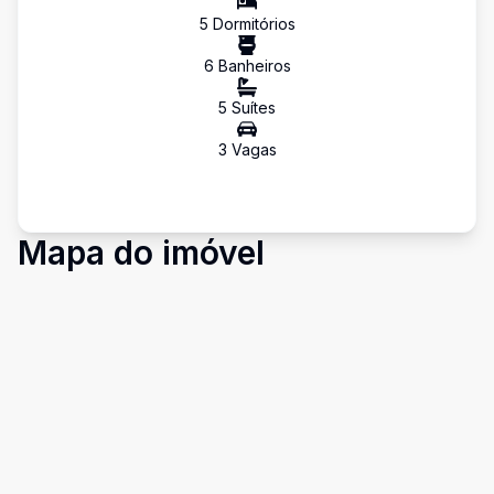
5
Dormitório
s
6
Banheiro
s
5
Suíte
s
3
Vaga
s
Mapa do imóvel