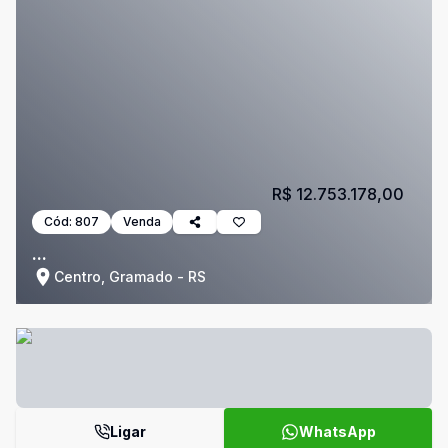
R$ 12.753.178,00
Cód:
807
Venda
...
Centro, Gramado - RS
Ligar
WhatsApp