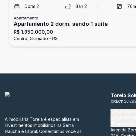
Dorm
2
Ban
2
70
m
Apartamento
Apartamento 2 dorm. sendo 1 suíte
R$ 1.950.000,00
Centro, Gramado - RS
Torela Sol
CRECI:
26.28
(54) 996
(54) 996
A Imobiliária Torela é especialista em
imobiliari
investimentos imobiliários na Serra
Avenida Bor
Gaúcha e Litoral. Conectamos você às
03A, Centro