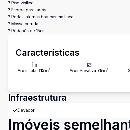
? Piso vinílico
? Espera para lareira
? Portas internas brancas em Laca
? Massa corrida
? Rodapés de 15cm
Características
Área Total
113
m²
Área Privativa
79
m²
Infraestrutura
Elevador
Imóveis semelhan