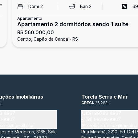
²
Dorm
2
Ban
2
69
Apartamento
Apartamento 2 dormitórios sendo 1 suíte
R$ 560.000,00
Centro, Capão da Canoa - RS
uções Imobiliárias
Torela Serra e Mar
3J
CRECI:
26.283J
00-8907
(51) 99768-8907
00-8907
(51) 99768-8907
atorela@gmail.com
torelaserraemar@gmail.c
ges de Medeiros, 3165, Sala
Rua Marabá, 3210, Ed. Del Pa
, Gramado - RS - 95670-
Bairro Navegantes, Capão 