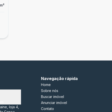
m²
Dorm
2
Ban
3
Apartamento
...
R$ 1.090.000,00
Centro, Capão da Canoa - RS
Navegação rápida
Home
Sobre nós
Buscar imóvel
om
Anunciar imóvel
ine, loja 4,
Contato
da Canoa -