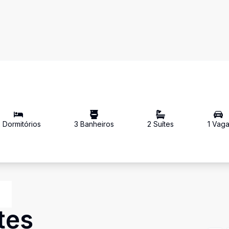
2
Dormitório
s
3
Banheiro
s
2
Suíte
s
1
Vag
tes