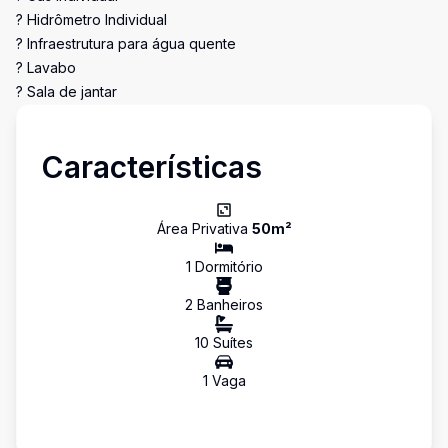
? Hidrômetro Individual
? Infraestrutura para água quente
? Lavabo
? Sala de jantar
Características
Área Privativa
50
m²
1
Dormitório
2
Banheiro
s
10
Suíte
s
1
Vaga