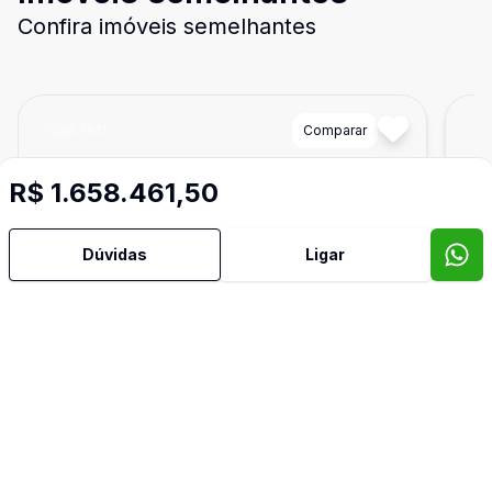
Confira imóveis semelhantes
Cód:
1911
Comparar
Có
R$ 1.658.461,50
Dúvidas
Ligar