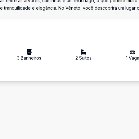
s entre as árvores, caminhos e um lindo lago, o que permite muito
 de tranquilidade e elegância. No Vêneto, você descobrirá um lugar
3
Banheiro
s
2
Suíte
s
1
Vag