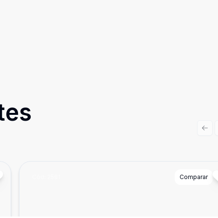
tes
Prev
Cód:
2581
Comparar