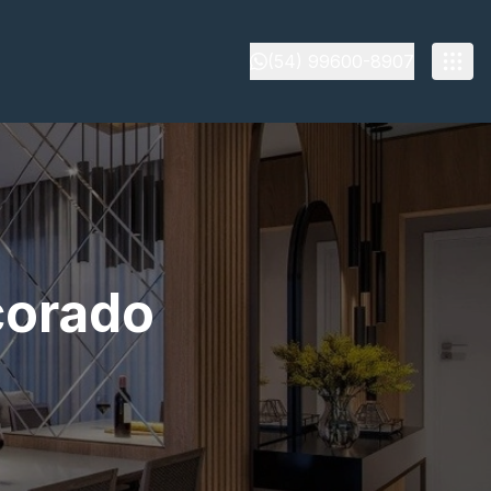
(54) 99600-8907
corado