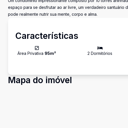
Um condomínio impressionante composto por 10 torres aninhada
espaço para se desfrutar ao ar livre, um verdadeiro santuário
pode realmente nutrir sua mente, corpo e alma.
Características
Área Privativa
95
m²
2
Dormitório
s
Mapa do imóvel