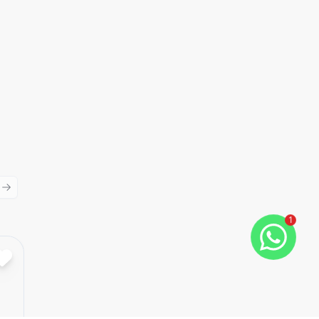
ious slide
Next slide
1
Cód:
2555
Comparar