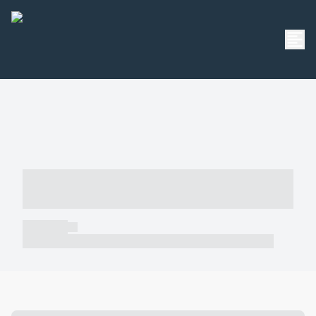
----- ----- -- ------ ---- ---- -- ----- -----
----- --- ------
----- -----
----- ----- -- ------ ---- ---- -- ----- ----- ----- --- ------