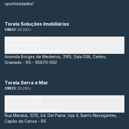
oportunidades!
Torela Soluções Imobiliárias
CRECI:
26.283J
(54) 99600-8907
(54) 99600-8907
imobiliariatorela@gmail.com
Avenida Borges de Medeiros, 3165, Sala 03A, Centro,
Gramado - RS - 95670-092
Torela Serra e Mar
CRECI:
26.283J
(51) 99768-8907
(51) 99768-8907
torelaserraemar@gmail.com
Rua Marabá, 3210, Ed. Del Paine, loja 4, Bairro Navegantes,
Capão da Canoa - RS