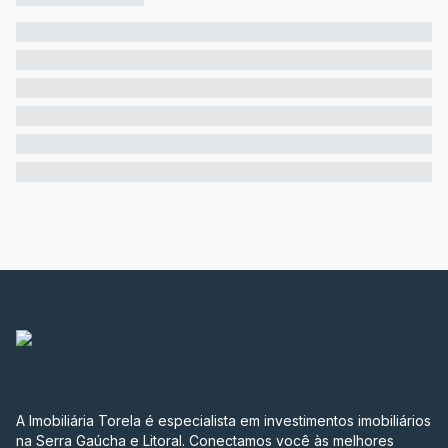
A Imobiliária Torela é especialista em investimentos imobiliários
na Serra Gaúcha e Litoral. Conectamos você às melhores