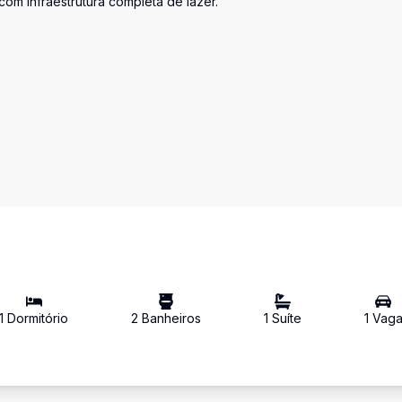
m infraestrutura completa de lazer.
1
Dormitório
2
Banheiro
s
1
Suíte
1
Vag