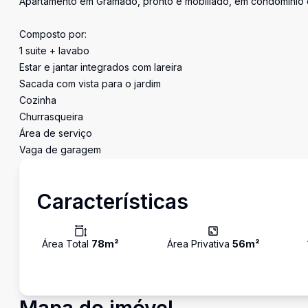
Apartamento em Gramado, pronto e mobiliado, em condomínio co
Composto por:
1 suite + lavabo
Estar e jantar integrados com lareira
Sacada com vista para o jardim
Cozinha
Churrasqueira
Área de serviço
Vaga de garagem
Características
Área Total
78
m²
Área Privativa
56
m²