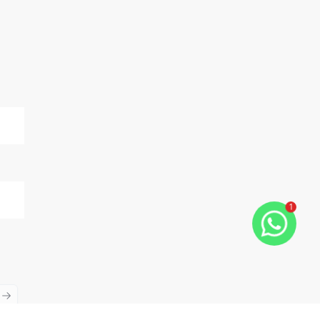
1
ious slide
Next slide