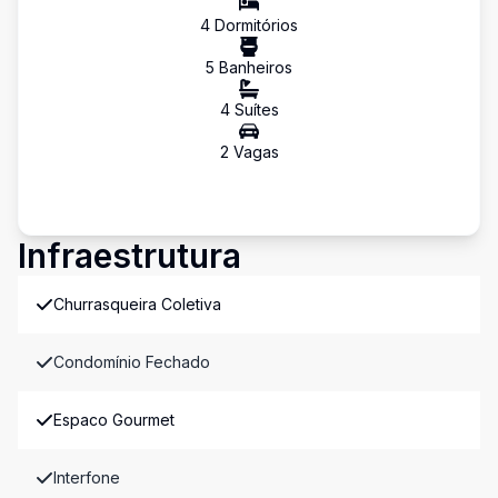
4
Dormitório
s
5
Banheiro
s
4
Suíte
s
2
Vaga
s
Infraestrutura
Churrasqueira Coletiva
Condomínio Fechado
Espaco Gourmet
Interfone