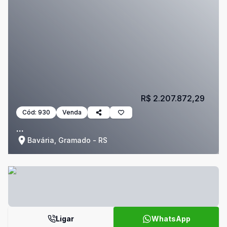
R$ 2.207.872,29
Cód:
930
Venda
...
Bavária, Gramado - RS
Ligar
WhatsApp