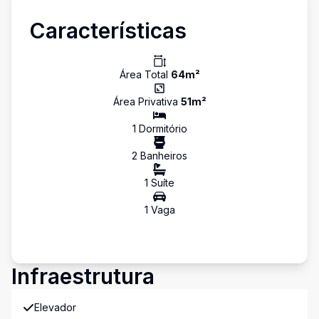
Características
Área Total
64
m²
Área Privativa
51
m²
1
Dormitório
2
Banheiro
s
1
Suíte
1
Vaga
Infraestrutura
Elevador