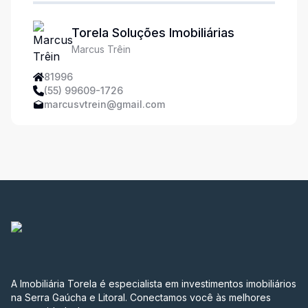
Torela Soluções Imobiliárias
Marcus Trêin
81996
(55) 99609-1726
marcusvtrein@gmail.com
A Imobiliária Torela é especialista em investimentos imobiliários
na Serra Gaúcha e Litoral. Conectamos você às melhores