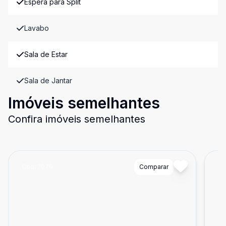
Espera para Split
Lavabo
Sala de Estar
Sala de Jantar
Imóveis semelhantes
Confira imóveis semelhantes
Cód:
2079
Comparar
Có