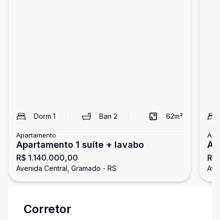
Dorm
1
Ban
2
62
m²
Apartamento
Apa
Apartamento 1 suíte + lavabo
Ap
R$ 1.140.000,00
R$ 
Avenida Central, Gramado - RS
Ave
Corretor