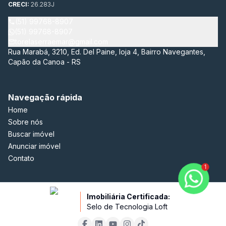
CRECI:
26.283J
(51) 99768-8907
(51) 99768-8907
torelaserraemar@gmail.com
Rua Marabá, 3210, Ed. Del Paine, loja 4, Bairro Navegantes,
Capão da Canoa - RS
Navegação rápida
Home
Sobre nós
Buscar imóvel
Anunciar imóvel
Contato
1
Imobiliária Certificada:
Selo de Tecnologia Loft