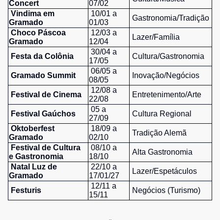
Concert
07/02
Vindima em
10/01 a
Gastronomia/Tradição
Gramado
01/03
Choco Páscoa
12/03 a
Lazer/Família
Gramado
12/04
30/04 a
Festa da Colônia
Cultura/Gastronomia
17/05
06/05 a
Gramado Summit
Inovação/Negócios
08/05
12/08 a
Festival de Cinema
Entretenimento/Arte
22/08
05 a
Festival Gaúchos
Cultura Regional
27/09
Oktoberfest
18/09 a
Tradição Alemã
Gramado
02/10
Festival de Cultura
08/10 a
Alta Gastronomia
e Gastronomia
18/10
Natal Luz de
22/10 a
Lazer/Espetáculos
Gramado
17/01/27
12/11 a
Festuris
Negócios (Turismo)
15/11