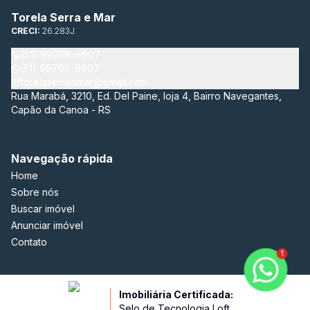
Torela Serra e Mar
CRECI:
26.283J
(51) 99768-8907
(51) 99768-8907
torelaserraemar@gmail.com
Rua Marabá, 3210, Ed. Del Paine, loja 4, Bairro Navegantes,
Capão da Canoa - RS
Navegação rápida
Home
Sobre nós
Buscar imóvel
Anunciar imóvel
Contato
1
Imobiliária Certificada:
Selo de Tecnologia Loft