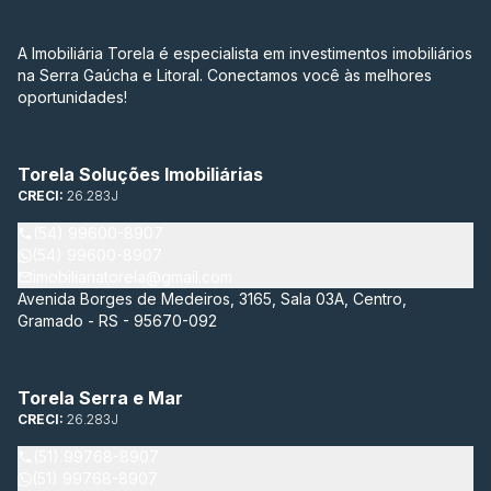
A Imobiliária Torela é especialista em investimentos imobiliários
na Serra Gaúcha e Litoral. Conectamos você às melhores
oportunidades!
Torela Soluções Imobiliárias
CRECI:
26.283J
(54) 99600-8907
(54) 99600-8907
imobiliariatorela@gmail.com
Avenida Borges de Medeiros, 3165, Sala 03A, Centro,
Gramado - RS - 95670-092
Torela Serra e Mar
CRECI:
26.283J
(51) 99768-8907
(51) 99768-8907